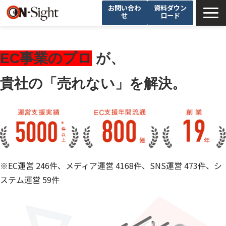
お問い合わ
資料ダウン
せ
ロード
選ばれる理由
サービス一覧
EC事業のプロ
 が、
ブログ
貴社の「売れない」を解決。
支援事例
会社概要
採用情報
※EC運営 246件、メディア運営 4168件、SNS運営 473件、シ
ステム運営 59件