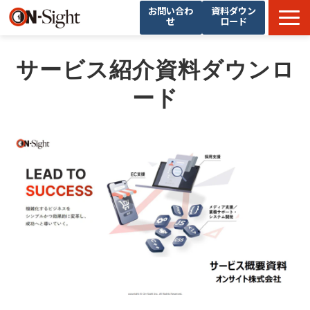
お問い合わ
資料ダウン
せ
ロード
選ばれる理由
サービス紹介資料ダウンロ
サービス一覧
ード
ブログ
支援事例
会社概要
採用情報